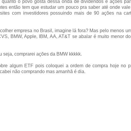
 o quanto o povo gosta dessa onda de dividendos e ações pa
rentes então tem que estudar um pouco pra saber até onde val
i sites com investidores possuindo mais de 90 ações na car
scolher empresa no Brasil, imagine lá fora? Mas pelo menos u
CVS, BMW, Apple, IBM, AA, AT&T se abalar é muito menor do
ou seja, comprarei ações da BMW kkkkk.
sobre algum ETF pois coloquei a ordem de compra hoje no p
cabei não comprando mas amanhã é dia.