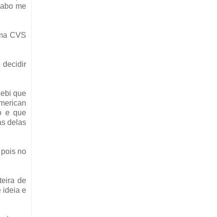
acabo me
uma CVS
 decidir
cebi que
American
o e que
as delas
 pois no
eira de
 ideia e