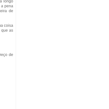
ra longo
e a pena
teira de
ma coisa
 que as
reço de