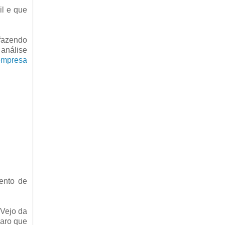
il e que
fazendo
 análise
 empresa
ento de
 Vejo da
laro que