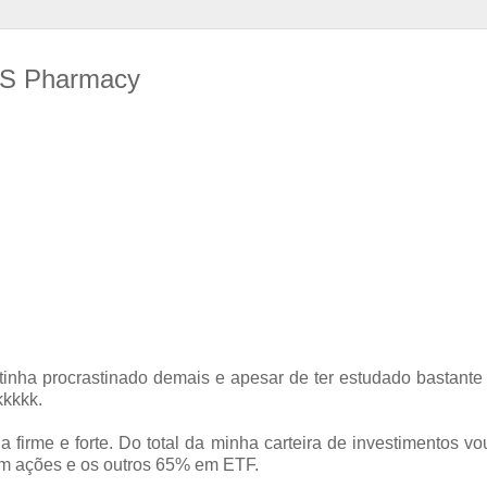
CVS Pharmacy
á tinha procrastinado demais e apesar de ter estudado bastant
kkkkk.
 firme e forte. Do total da minha carteira de investimentos vo
em ações e os outros 65% em ETF.