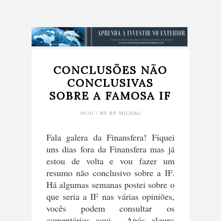
CONCLUSÕES NÃO
CONCLUSIVAS
SOBRE A FAMOSA IF
09:01 / BY BP MILHÃO
Fala galera da Finansfera! Fiquei
uns dias fora da Finansfera mas já
estou de volta e vou fazer um
resumo não conclusivo sobre a IF.
Há algumas semanas postei sobre o
que seria a IF nas várias opiniões,
vocês podem consultar os
comentários aqui. Após alguns