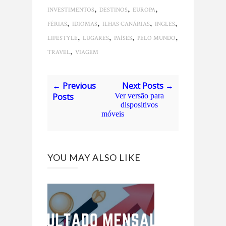
,
,
,
INVESTIMENTOS
DESTINOS
EUROPA
,
,
,
,
FÉRIAS
IDIOMAS
ILHAS CANÁRIAS
INGLES
,
,
,
,
LIFESTYLE
LUGARES
PAÍSES
PELO MUNDO
,
TRAVEL
VIAGEM
← Previous
Next Posts →
Posts
Ver versão para
dispositivos
móveis
YOU MAY ALSO LIKE