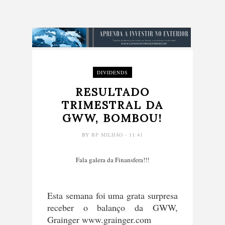
DIVIDENDS
RESULTADO
TRIMESTRAL DA
GWW, BOMBOU!
BY
BP MILHÃO
- 11:41
Fala galera da Finansfera!!!
Esta semana foi uma grata surpresa
receber o balanço da GWW,
Grainger www.grainger.com