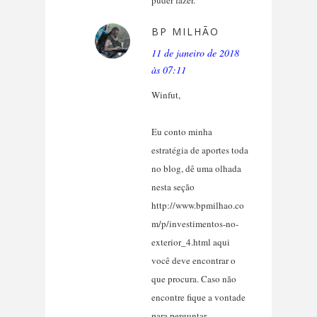
puder fazer.
BP MILHÃO
11 de janeiro de 2018
às 07:11
Winfut,
Eu conto minha
estratégia de aportes toda
no blog, dê uma olhada
nesta seção
http://www.bpmilhao.co
m/p/investimentos-no-
exterior_4.html aqui
você deve encontrar o
que procura. Caso não
encontre fique a vontade
para perguntar.