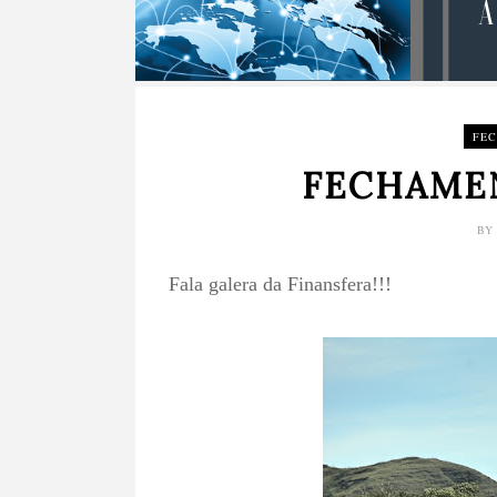
FE
FECHAMEN
B
Fala galera da Finansfera!!!