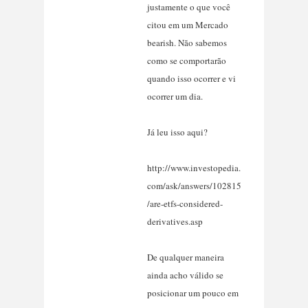
justamente o que você
citou em um Mercado
bearish. Não sabemos
como se comportarão
quando isso ocorrer e vi
ocorrer um dia.
Já leu isso aqui?
http://www.investopedia.
com/ask/answers/102815
/are-etfs-considered-
derivatives.asp
De qualquer maneira
ainda acho válido se
posicionar um pouco em