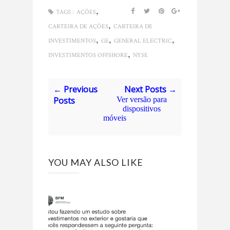
,
TAGS :
AÇÕES
,
CARTEIRA DE AÇÕES
CARTEIRA DE
,
,
,
INVESTIMENTOS
GE
GENERAL ELECTRIC
,
INVESTIMENTOS OFFSHORE
NYSE
← Previous
Next Posts →
Posts
Ver versão para
dispositivos
móveis
YOU MAY ALSO LIKE