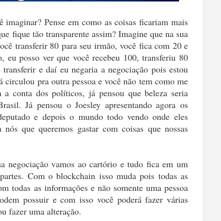
ê imaginar? Pense em como as coisas ficariam mais
que fique tão transparente assim? Imagine que na sua
você transferir 80 para seu irmão, você fica com 20 e
o, eu posso ver que você recebeu 100, transferiu 80
transferir e daí eu negaria a negociação pois estou
já circulou pra outra pessoa e você não tem como me
 a conta dos políticos, já pensou que beleza seria
rasil. Já pensou o Joesley apresentando agora os
a deputado e depois o mundo todo vendo onde eles
ra nós que queremos gastar com coisas que nossas
a negociação vamos ao cartório e tudo fica em um
s partes. Com o blockchain isso muda pois todas as
 com todas as informações e não somente uma pessoa
podem possuir e com isso você poderá fazer várias
tou fazer uma alteração.