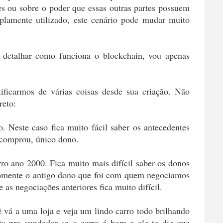
es ou sobre o poder que essas outras partes possuem
lamente utilizado, este cenário pode mudar muito
 detalhar como funciona o blockchain, vou apenas
.
ficarmos de várias coisas desde sua criação. Não
eto:
 Neste caso fica muito fácil saber os antecedentes
e comprou, único dono.
 ano 2000. Fica muito mais difícil saber os donos
somente o antigo dono que foi com quem negociamos
 as negociações anteriores fica muito difícil.
 vá a uma loja e veja um lindo carro todo brilhando
a pro vendedor se o carro é bom e ele te diz que