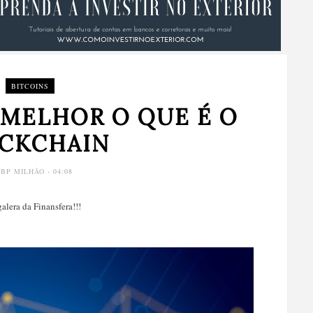
BITCOINS
MELHOR O QUE É O
CKCHAIN
Y
BP MILHÃO
- 04:08
galera da Finansfera!!!