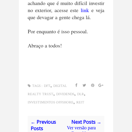
achando que é muito difícil investir
no exterior, acesse este
link
e veja
que devagar a gente chega lá.
Por enquanto é isso pessoal.
Abraço a todos!
,
TAGS :
DFT
DIGITAL
,
,
,
REALTY TRUST
DIVIDENDS
DLR
,
INVESTIMENTOS OFFSHORE
REIT
← Previous
Next Posts →
Posts
Ver versão para