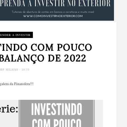
ENDER A INVESTIR
STINDO COM POUCO
 BALANÇO DE 2022
Y
BP MILHÃO
- 10:33
galera da Finansfera!!!