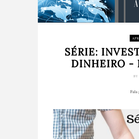
APR
SÉRIE: INVE
DINHEIRO -
B
Fala 