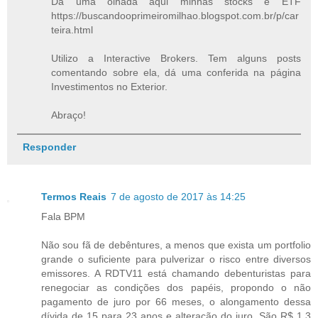
Da uma olhada aqui minhas stocks e ETF
https://buscandooprimeiromilhao.blogspot.com.br/p/car
teira.html
Utilizo a Interactive Brokers. Tem alguns posts
comentando sobre ela, dá uma conferida na página
Investimentos no Exterior.
Abraço!
Responder
Termos Reais
7 de agosto de 2017 às 14:25
Fala BPM
Não sou fã de debêntures, a menos que exista um portfolio
grande o suficiente para pulverizar o risco entre diversos
emissores. A RDTV11 está chamando debenturistas para
renegociar as condições dos papéis, propondo o não
pagamento de juro por 66 meses, o alongamento dessa
dívida de 15 para 23 anos e alteração do juro. São R$ 1,3